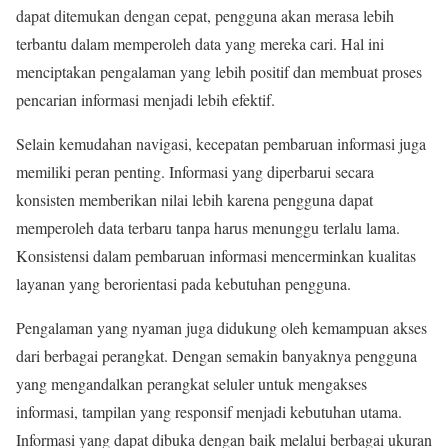
dapat ditemukan dengan cepat, pengguna akan merasa lebih
terbantu dalam memperoleh data yang mereka cari. Hal ini
menciptakan pengalaman yang lebih positif dan membuat proses
pencarian informasi menjadi lebih efektif.
Selain kemudahan navigasi, kecepatan pembaruan informasi juga
memiliki peran penting. Informasi yang diperbarui secara
konsisten memberikan nilai lebih karena pengguna dapat
memperoleh data terbaru tanpa harus menunggu terlalu lama.
Konsistensi dalam pembaruan informasi mencerminkan kualitas
layanan yang berorientasi pada kebutuhan pengguna.
Pengalaman yang nyaman juga didukung oleh kemampuan akses
dari berbagai perangkat. Dengan semakin banyaknya pengguna
yang mengandalkan perangkat seluler untuk mengakses
informasi, tampilan yang responsif menjadi kebutuhan utama.
Informasi yang dapat dibuka dengan baik melalui berbagai ukuran