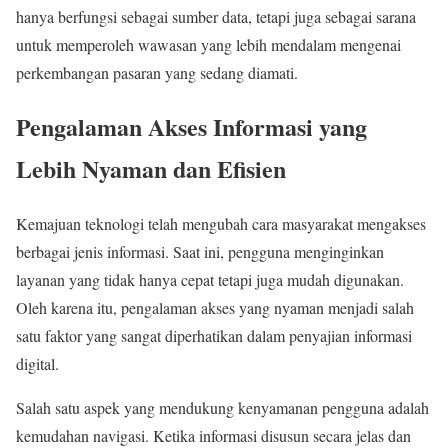
hanya berfungsi sebagai sumber data, tetapi juga sebagai sarana
untuk memperoleh wawasan yang lebih mendalam mengenai
perkembangan pasaran yang sedang diamati.
Pengalaman Akses Informasi yang
Lebih Nyaman dan Efisien
Kemajuan teknologi telah mengubah cara masyarakat mengakses
berbagai jenis informasi. Saat ini, pengguna menginginkan
layanan yang tidak hanya cepat tetapi juga mudah digunakan.
Oleh karena itu, pengalaman akses yang nyaman menjadi salah
satu faktor yang sangat diperhatikan dalam penyajian informasi
digital.
Salah satu aspek yang mendukung kenyamanan pengguna adalah
kemudahan navigasi. Ketika informasi disusun secara jelas dan