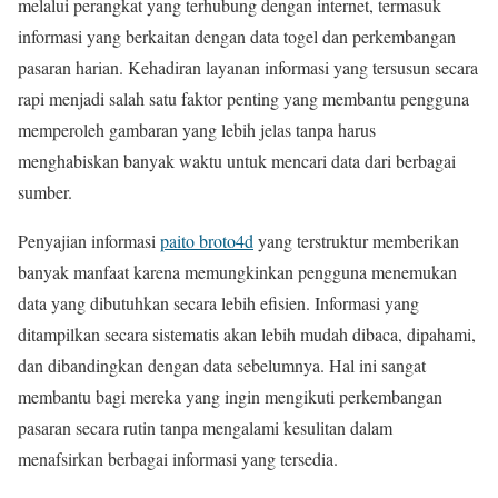
melalui perangkat yang terhubung dengan internet, termasuk
informasi yang berkaitan dengan data togel dan perkembangan
pasaran harian. Kehadiran layanan informasi yang tersusun secara
rapi menjadi salah satu faktor penting yang membantu pengguna
memperoleh gambaran yang lebih jelas tanpa harus
menghabiskan banyak waktu untuk mencari data dari berbagai
sumber.
Penyajian informasi
paito broto4d
yang terstruktur memberikan
banyak manfaat karena memungkinkan pengguna menemukan
data yang dibutuhkan secara lebih efisien. Informasi yang
ditampilkan secara sistematis akan lebih mudah dibaca, dipahami,
dan dibandingkan dengan data sebelumnya. Hal ini sangat
membantu bagi mereka yang ingin mengikuti perkembangan
pasaran secara rutin tanpa mengalami kesulitan dalam
menafsirkan berbagai informasi yang tersedia.