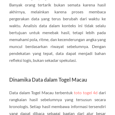
Banyak orang tertarik bukan semata karena hasil
akhirnya, melainkan karena proses membaca
pergerakan data yang terus berubah dari waktu ke
waktu. Analisis data dalam konteks ini tidak selalu
bertujuan untuk menebak hasil, tetapi lebih pada
memahami pola, ritme, dan kecenderungan angka yang
muncul berdasarkan riwayat sebelumnya. Dengan
pendekatan yang tepat, data dapat menjadi bahan
refleksi logis, bukan sekadar spekulasi.
Dinamika Data dalam Togel Macau
Data dalam Togel Macau terbentuk
toto togel 4d
dari
rangkaian hasil sebelumnya yang tersusun secara
kronologis. Setiap hasil membawa informasi tersendiri
yang dapat dibaca sebagai bagian dari alur besar