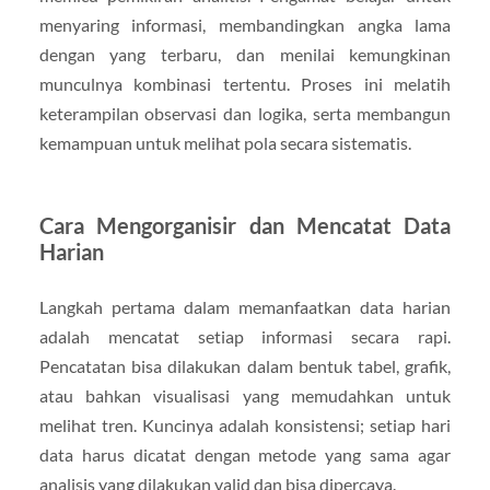
menyaring informasi, membandingkan angka lama
dengan yang terbaru, dan menilai kemungkinan
munculnya kombinasi tertentu. Proses ini melatih
keterampilan observasi dan logika, serta membangun
kemampuan untuk melihat pola secara sistematis.
Cara Mengorganisir dan Mencatat Data
Harian
Langkah pertama dalam memanfaatkan data harian
adalah mencatat setiap informasi secara rapi.
Pencatatan bisa dilakukan dalam bentuk tabel, grafik,
atau bahkan visualisasi yang memudahkan untuk
melihat tren. Kuncinya adalah konsistensi; setiap hari
data harus dicatat dengan metode yang sama agar
analisis yang dilakukan valid dan bisa dipercaya.