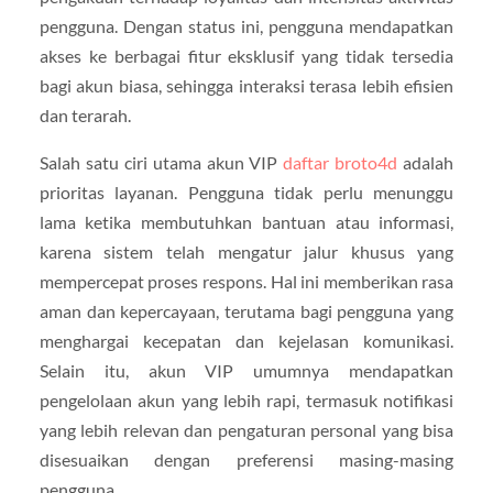
pengguna. Dengan status ini, pengguna mendapatkan
akses ke berbagai fitur eksklusif yang tidak tersedia
bagi akun biasa, sehingga interaksi terasa lebih efisien
dan terarah.
Salah satu ciri utama akun VIP
daftar broto4d
adalah
prioritas layanan. Pengguna tidak perlu menunggu
lama ketika membutuhkan bantuan atau informasi,
karena sistem telah mengatur jalur khusus yang
mempercepat proses respons. Hal ini memberikan rasa
aman dan kepercayaan, terutama bagi pengguna yang
menghargai kecepatan dan kejelasan komunikasi.
Selain itu, akun VIP umumnya mendapatkan
pengelolaan akun yang lebih rapi, termasuk notifikasi
yang lebih relevan dan pengaturan personal yang bisa
disesuaikan dengan preferensi masing-masing
pengguna.