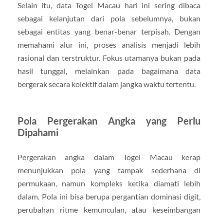
Selain itu, data Togel Macau hari ini sering dibaca
sebagai kelanjutan dari pola sebelumnya, bukan
sebagai entitas yang benar-benar terpisah. Dengan
memahami alur ini, proses analisis menjadi lebih
rasional dan terstruktur. Fokus utamanya bukan pada
hasil tunggal, melainkan pada bagaimana data
bergerak secara kolektif dalam jangka waktu tertentu.
Pola Pergerakan Angka yang Perlu
Dipahami
Pergerakan angka dalam Togel Macau kerap
menunjukkan pola yang tampak sederhana di
permukaan, namun kompleks ketika diamati lebih
dalam. Pola ini bisa berupa pergantian dominasi digit,
perubahan ritme kemunculan, atau keseimbangan