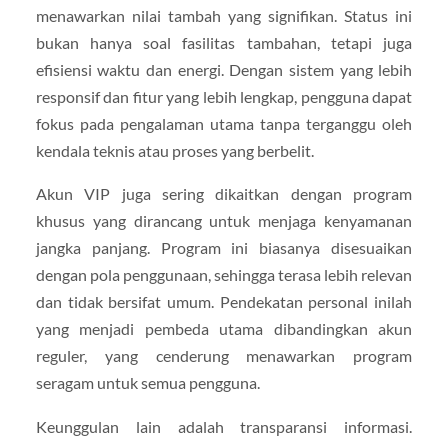
menawarkan nilai tambah yang signifikan. Status ini
bukan hanya soal fasilitas tambahan, tetapi juga
efisiensi waktu dan energi. Dengan sistem yang lebih
responsif dan fitur yang lebih lengkap, pengguna dapat
fokus pada pengalaman utama tanpa terganggu oleh
kendala teknis atau proses yang berbelit.
Akun VIP juga sering dikaitkan dengan program
khusus yang dirancang untuk menjaga kenyamanan
jangka panjang. Program ini biasanya disesuaikan
dengan pola penggunaan, sehingga terasa lebih relevan
dan tidak bersifat umum. Pendekatan personal inilah
yang menjadi pembeda utama dibandingkan akun
reguler, yang cenderung menawarkan program
seragam untuk semua pengguna.
Keunggulan lain adalah transparansi informasi.