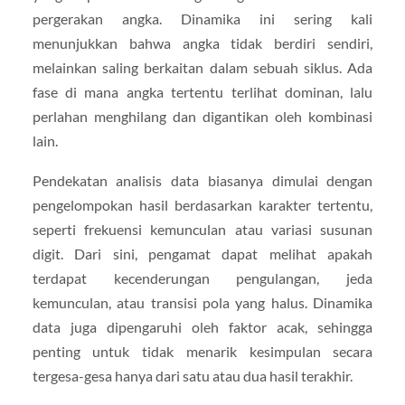
pergerakan angka. Dinamika ini sering kali
menunjukkan bahwa angka tidak berdiri sendiri,
melainkan saling berkaitan dalam sebuah siklus. Ada
fase di mana angka tertentu terlihat dominan, lalu
perlahan menghilang dan digantikan oleh kombinasi
lain.
Pendekatan analisis data biasanya dimulai dengan
pengelompokan hasil berdasarkan karakter tertentu,
seperti frekuensi kemunculan atau variasi susunan
digit. Dari sini, pengamat dapat melihat apakah
terdapat kecenderungan pengulangan, jeda
kemunculan, atau transisi pola yang halus. Dinamika
data juga dipengaruhi oleh faktor acak, sehingga
penting untuk tidak menarik kesimpulan secara
tergesa-gesa hanya dari satu atau dua hasil terakhir.