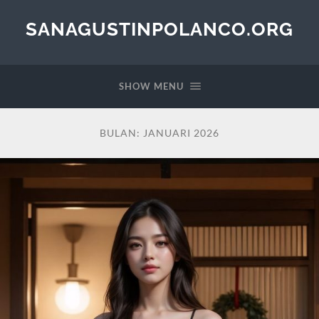
SANAGUSTINPOLANCO.ORG
SHOW MENU
BULAN:
JANUARI 2026