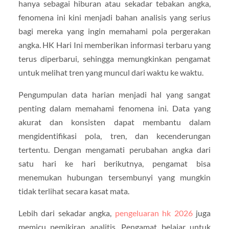
hanya sebagai hiburan atau sekadar tebakan angka,
fenomena ini kini menjadi bahan analisis yang serius
bagi mereka yang ingin memahami pola pergerakan
angka. HK Hari Ini memberikan informasi terbaru yang
terus diperbarui, sehingga memungkinkan pengamat
untuk melihat tren yang muncul dari waktu ke waktu.
Pengumpulan data harian menjadi hal yang sangat
penting dalam memahami fenomena ini. Data yang
akurat dan konsisten dapat membantu dalam
mengidentifikasi pola, tren, dan kecenderungan
tertentu. Dengan mengamati perubahan angka dari
satu hari ke hari berikutnya, pengamat bisa
menemukan hubungan tersembunyi yang mungkin
tidak terlihat secara kasat mata.
Lebih dari sekadar angka,
pengeluaran hk 2026
juga
memicu pemikiran analitis. Pengamat belajar untuk