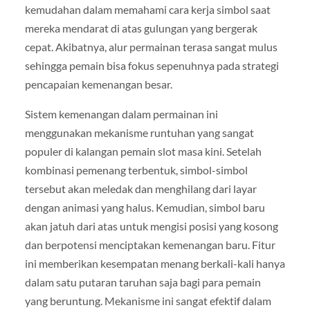
kemudahan dalam memahami cara kerja simbol saat
mereka mendarat di atas gulungan yang bergerak
cepat. Akibatnya, alur permainan terasa sangat mulus
sehingga pemain bisa fokus sepenuhnya pada strategi
pencapaian kemenangan besar.
Sistem kemenangan dalam permainan ini
menggunakan mekanisme runtuhan yang sangat
populer di kalangan pemain slot masa kini. Setelah
kombinasi pemenang terbentuk, simbol-simbol
tersebut akan meledak dan menghilang dari layar
dengan animasi yang halus. Kemudian, simbol baru
akan jatuh dari atas untuk mengisi posisi yang kosong
dan berpotensi menciptakan kemenangan baru. Fitur
ini memberikan kesempatan menang berkali-kali hanya
dalam satu putaran taruhan saja bagi para pemain
yang beruntung. Mekanisme ini sangat efektif dalam