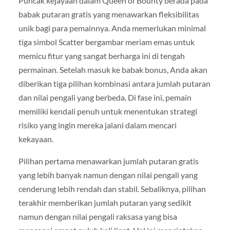
Puncak kejayaan dalam Queen of Bounty berada pada
babak putaran gratis yang menawarkan fleksibilitas
unik bagi para pemainnya. Anda memerlukan minimal
tiga simbol Scatter bergambar meriam emas untuk
memicu fitur yang sangat berharga ini di tengah
permainan. Setelah masuk ke babak bonus, Anda akan
diberikan tiga pilihan kombinasi antara jumlah putaran
dan nilai pengali yang berbeda. Di fase ini, pemain
memiliki kendali penuh untuk menentukan strategi
risiko yang ingin mereka jalani dalam mencari
kekayaan.
Pilihan pertama menawarkan jumlah putaran gratis
yang lebih banyak namun dengan nilai pengali yang
cenderung lebih rendah dan stabil. Sebaliknya, pilihan
terakhir memberikan jumlah putaran yang sedikit
namun dengan nilai pengali raksasa yang bisa