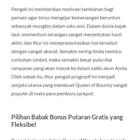
Pengali ini memberikan motivasi tambahan bagi
pemain agar terus mengejar kemenangan beruntun
sebanyak mungkin dalam satu sesi. Dalam dunia bajak
laut, momentum serangan sangat menentukan hasil
akhir, dan fitur ini merepresentasikan hal tersebut
dengan sangat akurat. Semakin sering Anda memicu
runtuhan simbol, maka semakin besar pula nilai
rampasan yang akan masuk ke dalam saldo akun Anda.
Oleh sebab itu, fitur pengali progresif ini menjadi
senjata utama yang membuat Queen of Bounty sangat
populer di mata para pemburu jackpot.
Pilihan Babak Bonus Putaran Gratis yang
Fleksibel