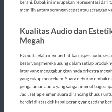
berani. Babak ini merupakan representasi dari t
memilih antara serangan cepat atau serangan 
Kualitas Audio dan Esteti
Megah
PG Soft selalu memperhatikan aspek audio se
besar yang mereka usung dalam setiap produkn
latar yang menggabungkan nada orkestra megah
yang cukup mencekam. Suara deburan ombak 
pengalaman audio yang sangat imersif bagi si
Jadi, setiap elemen suara dirancang khusus u
berdiri di atas dek kapal perang yang sedang be