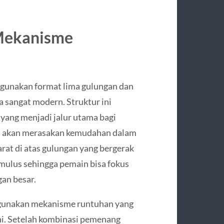
 Mekanisme
unakan format lima gulungan dan
sa sangat modern. Struktur ini
yang menjadi jalur utama bagi
n akan merasakan kemudahan dalam
at di atas gulungan yang bergerak
 mulus sehingga pemain bisa fokus
an besar.
gunakan mekanisme runtuhan yang
ini. Setelah kombinasi pemenang