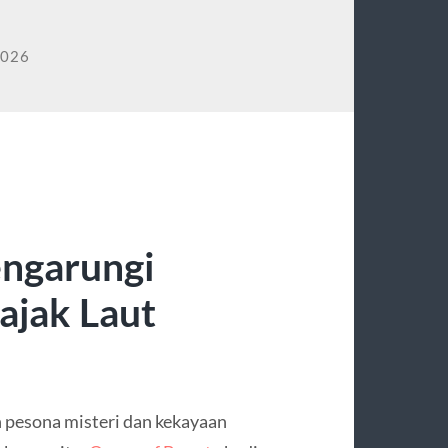
2026
ngarungi
ajak Laut
 pesona misteri dan kekayaan