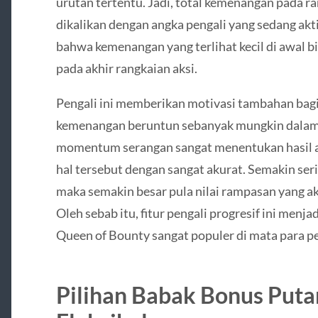
urutan tertentu. Jadi, total kemenangan pada r
dikalikan dengan angka pengali yang sedang akti
bahwa kemenangan yang terlihat kecil di awal b
pada akhir rangkaian aksi.
Pengali ini memberikan motivasi tambahan bagi
kemenangan beruntun sebanyak mungkin dalam sa
momentum serangan sangat menentukan hasil akh
hal tersebut dengan sangat akurat. Semakin se
maka semakin besar pula nilai rampasan yang a
Oleh sebab itu, fitur pengali progresif ini men
Queen of Bounty sangat populer di mata para p
Pilihan Babak Bonus Puta