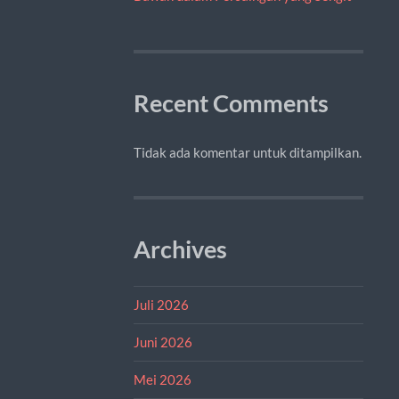
Recent Comments
Tidak ada komentar untuk ditampilkan.
Archives
Juli 2026
Juni 2026
Mei 2026