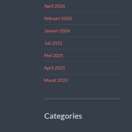
April 2026
Februari 2026
Januari 2026
Juli 2025
Mei 2025
April 2025
Maret 2025
Categories