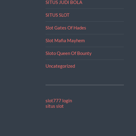
SITUS JUDI BOLA
SITUS SLOT
Slot Gates Of Hades
Slot Mafia Mayhem
Sloto Queen Of Bounty
Uncategorized
slot777 login
situs slot