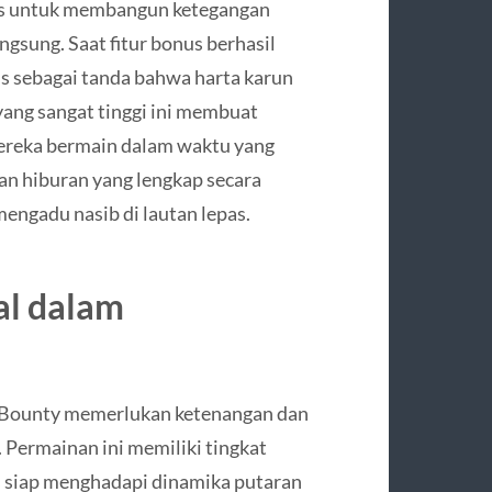
onis untuk membangun ketegangan
gsung. Saat fitur bonus berhasil
ns sebagai tanda bahwa harta karun
yang sangat tinggi ini membuat
ereka bermain dalam waktu yang
an hiburan yang lengkap secara
engadu nasib di lautan lepas.
al dalam
 Bounty memerlukan ketenangan dan
. Permainan ini memiliki tingkat
s siap menghadapi dinamika putaran