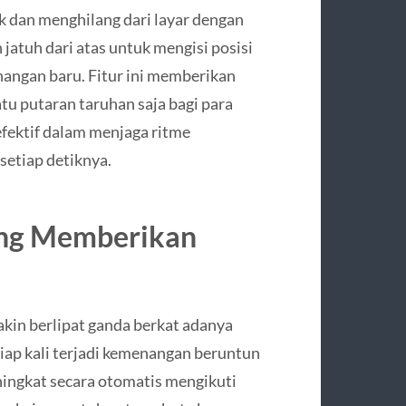
k dan menghilang dari layar dengan
jatuh dari atas untuk mengisi posisi
angan baru. Fitur ini memberikan
u putaran taruhan saja bagi para
fektif dalam menjaga ritme
setiap detiknya.
yang Memberikan
in berlipat ganda berkat adanya
etiap kali terjadi kemenangan beruntun
eningkat secara otomatis mengikuti